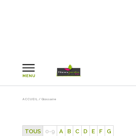
MENU
ACCUEIL
/
Glossaire
TOUS
0-9
A
B
C
D
E
F
G