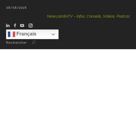
08/08/2026
NewsJardinTV – Infos, Conseils, Vidéos, Podcasts – 100 
Français
Rechercher