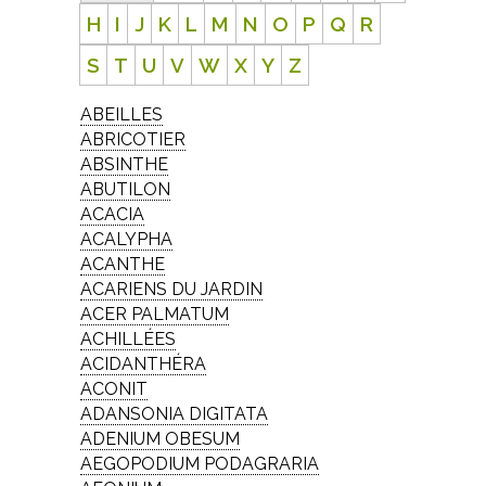
H
I
J
K
L
M
N
O
P
Q
R
S
T
U
V
W
X
Y
Z
ABEILLES
ABRICOTIER
ABSINTHE
ABUTILON
ACACIA
ACALYPHA
ACANTHE
ACARIENS DU JARDIN
ACER PALMATUM
ACHILLÉES
ACIDANTHÉRA
ACONIT
ADANSONIA DIGITATA
ADENIUM OBESUM
AEGOPODIUM PODAGRARIA