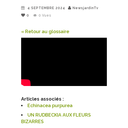
4 SEPTEMBRE 2024
NewsjardinTv
0
0
Vues
« Retour au glossaire
Articles associés :
Echinacea purpurea
UN RUDBECKIA AUX FLEURS
BIZARRES