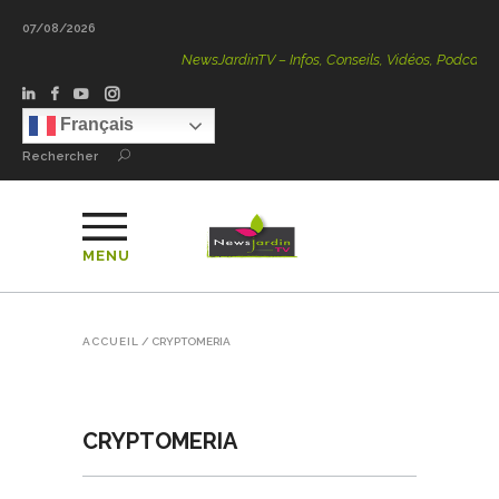
07/08/2026
NewsJardinTV – Infos, Conseils, Vidéos, Podcasts – 10
Français
Rechercher
MENU
ACCUEIL
/
CRYPTOMERIA
CRYPTOMERIA