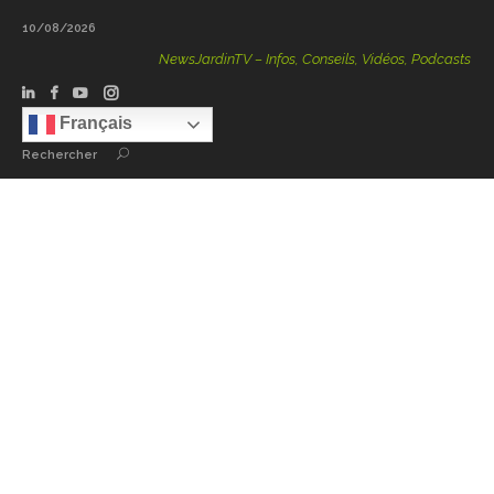
10/08/2026
NewsJardinTV – Infos, Conseils, Vidéos, Podcasts – 100
Français
Rechercher