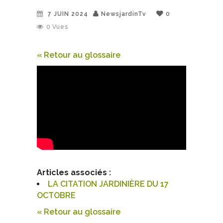
7 JUIN 2024
NewsjardinTv
0
0
Vues
« Retour au glossaire
Articles associés :
LA CITATION JARDINIÈRE DU 17
OCTOBRE
« Retour au glossaire