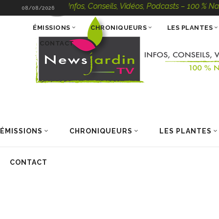
NewsJardinTV – Infos, Conseils, Vidéos, Podcasts – 100 % Natur
08/08/2026
ÉMISSIONS
CHRONIQUEURS
LES PLANTES
CONTACT
ÉMISSIONS
CHRONIQUEURS
LES PLANTES
CONTACT