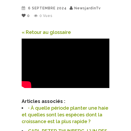
6 SEPTEMBRE 2024
NewsjardinTv
0
0
Vues
« Retour au glossaire
Articles associés :
• À quelle période planter une haie
et quelles sont les espèces dont la
croissance est la plus rapide ?