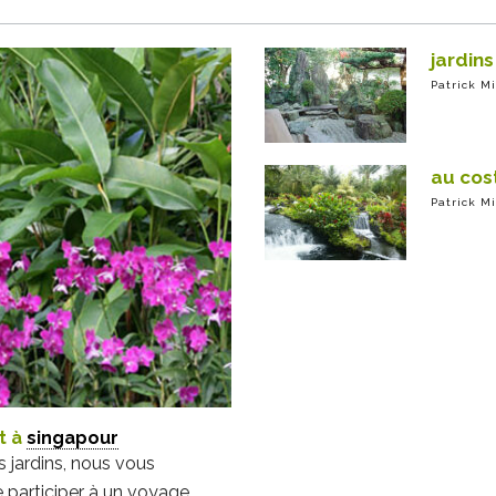
jardins
Patrick M
au cost
Patrick M
t à
singapour
s jardins, nous vous
 participer à un voyage