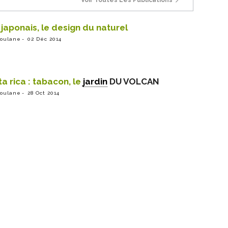
Voir Toutes Les Publications
 japonais, le design du naturel
ioulane
02 Déc 2014
a rica : tabacon, le
jardin
DU VOLCAN
ioulane
28 Oct 2014