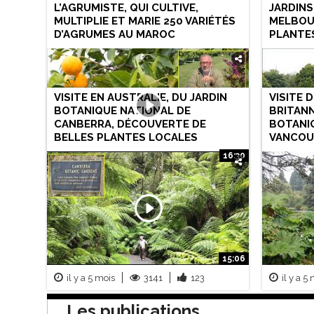
L’AGRUMISTE, QUI CULTIVE,
JARDIN
MULTIPLIE ET MARIE 250 VARIÉTÉS
MELBOUR
D’AGRUMES AU MAROC
PLANTE
VISITE EN AUSTRALIE, DU JARDIN
VISITE 
BOTANIQUE NATIONAL DE
BRITANN
CANBERRA, DÉCOUVERTE DE
BOTANI
BELLES PLANTES LOCALES
VANCOU
16:30
il y a un mois
5187
243
il y a u
15:06
il y a 5 mois
3141
123
il y a 5
Les publications