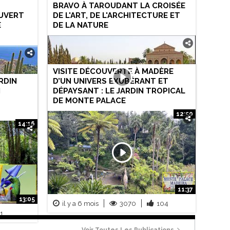
N
BRAVO À TAROUDANT LA CROISÉE
UVERT
DE L'ART, DE L'ARCHITECTURE ET
E
DE LA NATURE
VISITE DÉCOUVERTE À MADÈRE
RDIN
D’UN UNIVERS EXUBÉRANT ET
N
DÉPAYSANT : LE JARDIN TROPICAL
DE MONTE PALACE
12:50
14:16
il y a 4 mois
1357
55
84
11:37
13:05
il y a 6 mois
3070
104
1