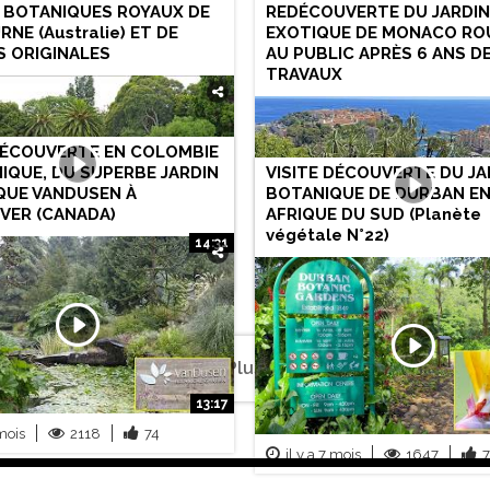
S BOTANIQUES ROYAUX DE
REDÉCOUVERTE DU JARDI
NE (Australie) ET DE
EXOTIQUE DE MONACO RO
S ORIGINALES
AU PUBLIC APRÈS 6 ANS D
TRAVAUX
DÉCOUVERTE EN COLOMBIE
IQUE, DU SUPERBE JARDIN
VISITE DÉCOUVERTE DU JA
QUE VANDUSEN À
BOTANIQUE DE DURBAN E
VER (CANADA)
AFRIQUE DU SUD (Planète
végétale N°22)
14:31
n mois
1126
75
il y a 2 mois
1999
Plus
13:17
 mois
2118
74
il y a 7 mois
1647
7