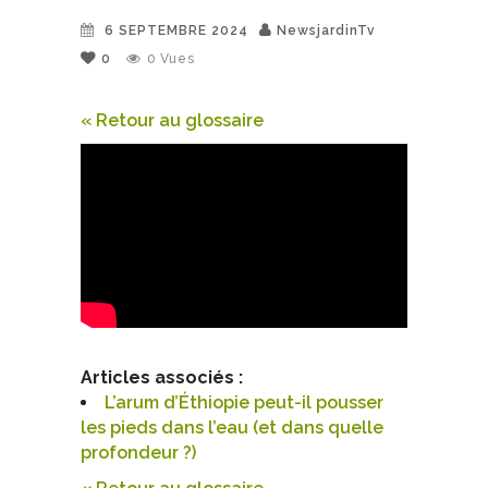
6 SEPTEMBRE 2024
NewsjardinTv
0
0
Vues
« Retour au glossaire
Articles associés :
L’arum d’Éthiopie peut-il pousser
les pieds dans l’eau (et dans quelle
profondeur ?)