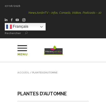
07/08/2026
NewsJardinTV – Infos, Conseils, Vidéos, Podcasts – 100 % N
Français
Rechercher
MENU
ACCUEIL
/
PLANTES D’AUTOMNE
PLANTES D’AUTOMNE