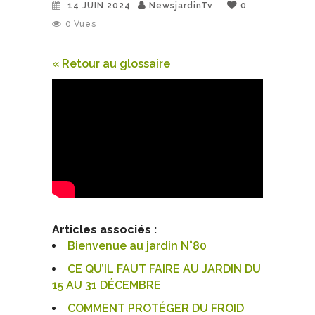
14 JUIN 2024
NewsjardinTv
0
0
Vues
« Retour au glossaire
Articles associés :
Bienvenue au jardin N°80
CE QU’IL FAUT FAIRE AU JARDIN DU
15 AU 31 DÉCEMBRE
COMMENT PROTÉGER DU FROID