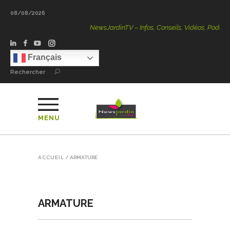
08/08/2026
NewsJardinTV – Infos, Conseils, Vidéos, Podcasts – 
Français
Rechercher
MENU
ACCUEIL
/
ARMATURE
ARMATURE