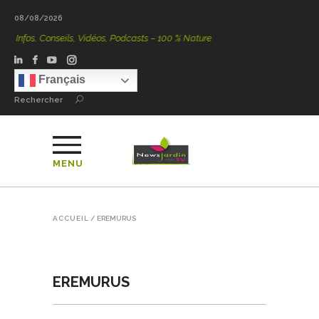
08/08/2026
os, Conseils, Vidéos, Podcasts – 100 % Nature
Français
Rechercher
MENU
ACCUEIL
/
EREMURUS
EREMURUS