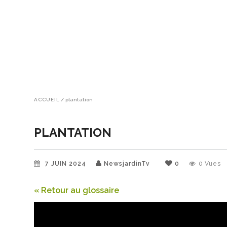
ACCUEIL
/
plantation
PLANTATION
7 JUIN 2024
NewsjardinTv
0
0
Vues
« Retour au glossaire