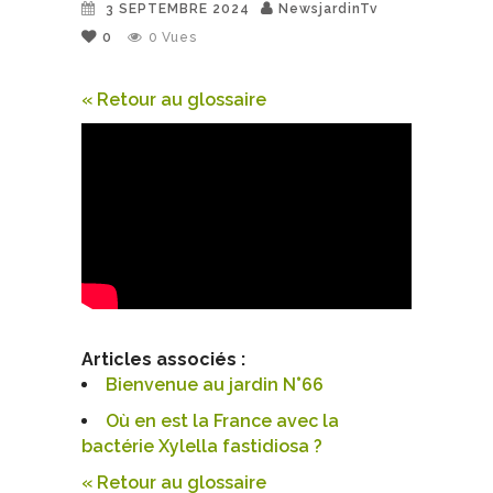
3 SEPTEMBRE 2024
NewsjardinTv
0
0
Vues
« Retour au glossaire
Articles associés :
Bienvenue au jardin N°66
Où en est la France avec la
bactérie Xylella fastidiosa ?
« Retour au glossaire