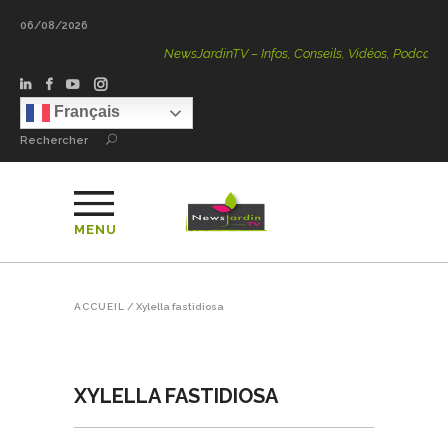
06/08/2026
NewsJardinTV – Infos, Conseils, Vidéos, Podcasts – 10
Français
Rechercher
MENU
ACCUEIL
/
Xylella fastidiosa
XYLELLA FASTIDIOSA