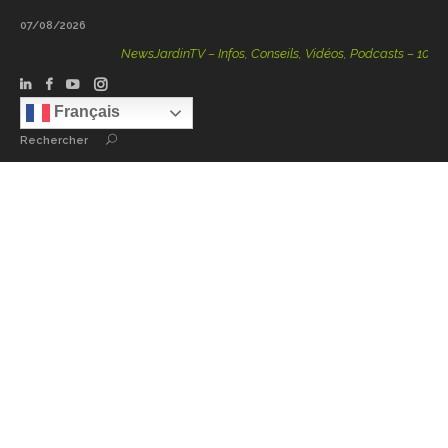
07/08/2026
NewsJardinTV – Infos, Conseils, Vidéos, Podcasts – 100 % N
Français
Rechercher