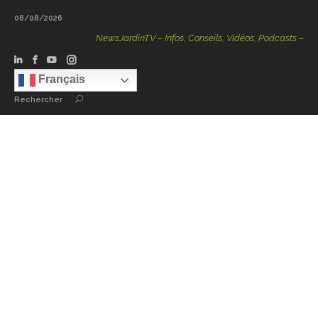
08/08/2026
NewsJardinTV – Infos, Conseils, Vidéos, Podcasts – 100 
Français
Rechercher