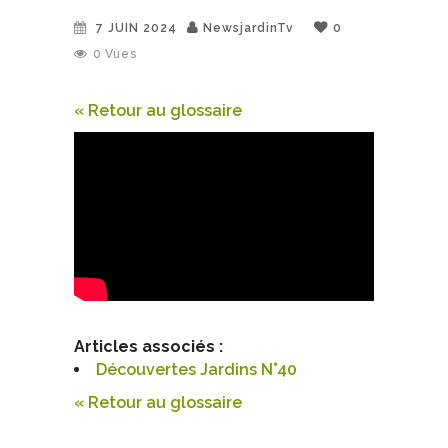
7 JUIN 2024
NewsjardinTv
0
0
Vues
« Retour au glossaire
Articles associés :
Découvertes Jardins N°40
« Retour au glossaire