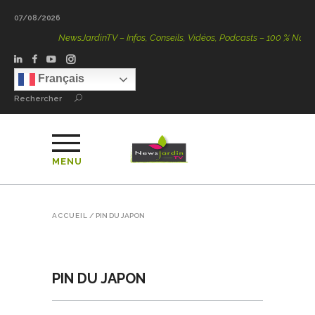
07/08/2026
NewsJardinTV – Infos, Conseils, Vidéos, Podcasts – 100 % Nature
Français
Rechercher
MENU
ACCUEIL
/
PIN DU JAPON
PIN DU JAPON