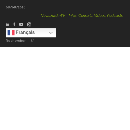
08/08/2026
NewsJardinTV – Infos, Conseils, Vidéos, Podcasts – 100 %
Français
Rechercher