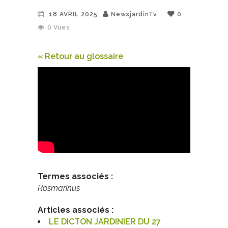
18 AVRIL 2025
NewsjardinTv
0
0
Vues
« Retour au glossaire
Termes associés :
Rosmarinus
Articles associés :
LE DICTON JARDINIER DU 27