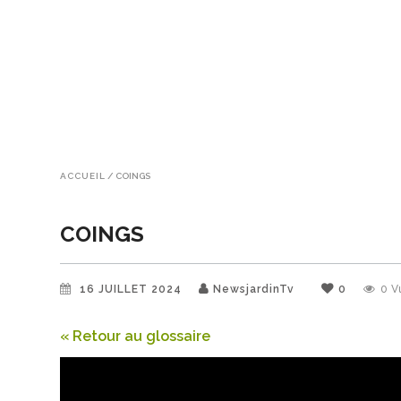
ACCUEIL
/
COINGS
COINGS
16 JUILLET 2024
NewsjardinTv
0
0
V
« Retour au glossaire