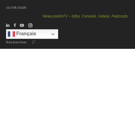
10/08/2026
NewsJardinTV – Infos, Conseils, Vidéos, Podcasts – 100
Français
Rechercher