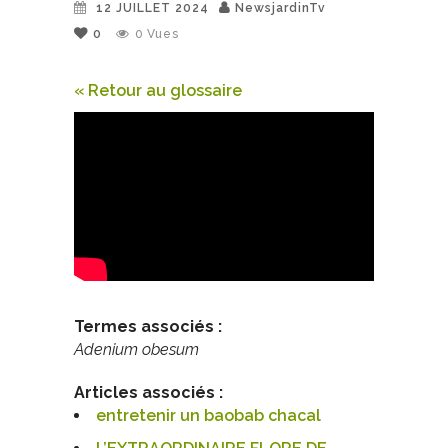
12 JUILLET 2024
NewsjardinTv
0
0
Vues
« Retour au glossaire
Termes associés :
Adenium obesum
Articles associés :
entretenir un baobab chacal