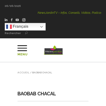
06/08/2026
NewsJardinTV – Infos, Conseils, Vidéos, Podcasts – 100
Français
Rechercher
MENU
ACCUEIL
/
BAOBAB CHACAL
BAOBAB CHACAL