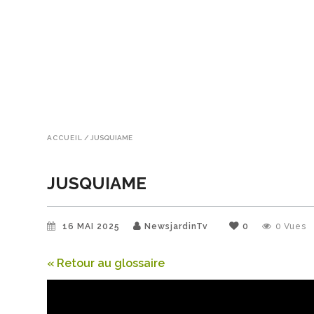
ACCUEIL
/
JUSQUIAME
JUSQUIAME
16 MAI 2025
NewsjardinTv
0
0
Vues
« Retour au glossaire