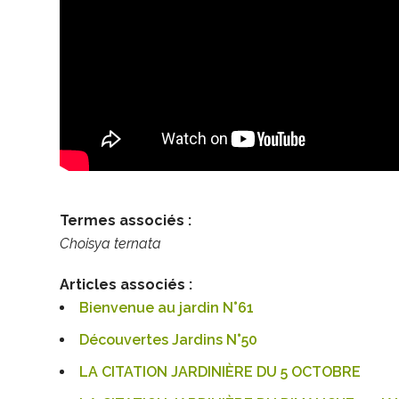
Termes associés :
Choisya ternata
Articles associés :
Bienvenue au jardin N°61
Découvertes Jardins N°50
LA CITATION JARDINIÈRE DU 5 OCTOBRE