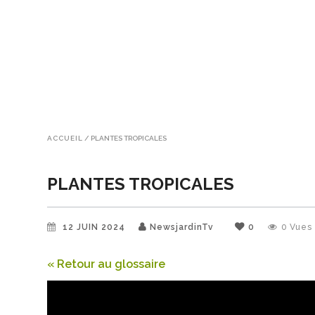
ACCUEIL
/
PLANTES TROPICALES
PLANTES TROPICALES
12 JUIN 2024
NewsjardinTv
0
0
Vues
« Retour au glossaire