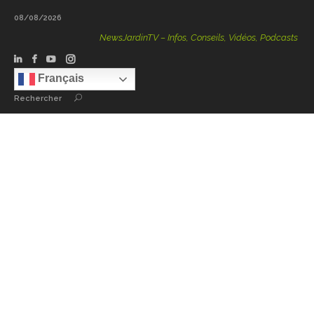
08/08/2026
NewsJardinTV – Infos, Conseils, Vidéos, Podcasts – 100 
Français
Rechercher