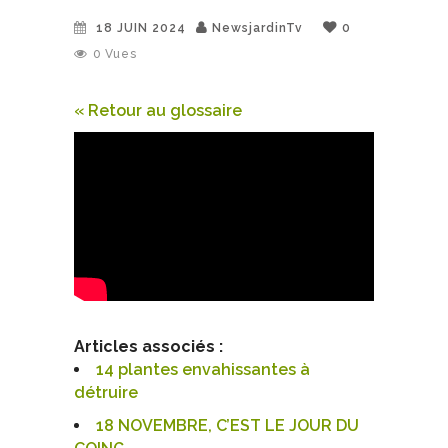
18 JUIN 2024
NewsjardinTv
0
0
Vues
« Retour au glossaire
Articles associés :
14 plantes envahissantes à
détruire
18 NOVEMBRE, C’EST LE JOUR DU