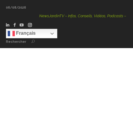
06/08/2026
NewsJardinTV – Infos, Conseils, Vidéos, Podcasts – 100 %
Français
Rechercher