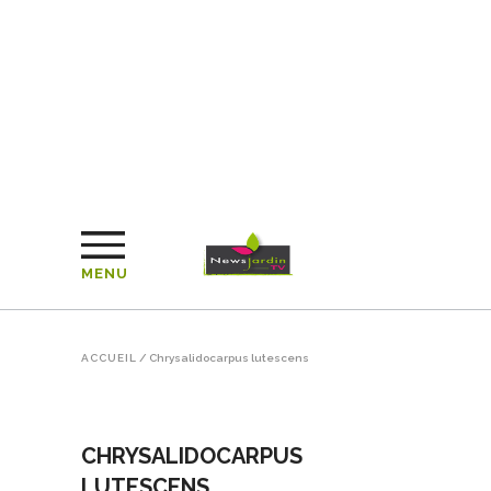
MENU
ACCUEIL
/
Chrysalidocarpus lutescens
CHRYSALIDOCARPUS
LUTESCENS