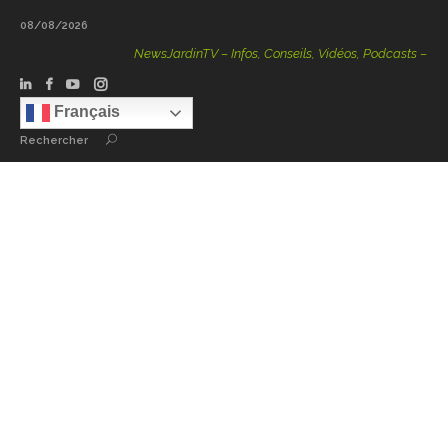
08/08/2026
NewsJardinTV – Infos, Conseils, Vidéos, Podcasts – 100 %
Français
Rechercher