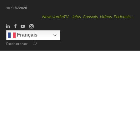
10/08/2026
NewsJardinTV – Infos, Conseils, Vidéos, Podcasts – 100 %
Français
Rechercher