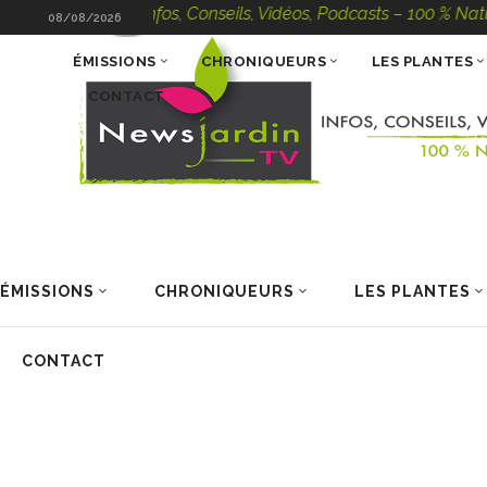
wsJardinTV – Infos, Conseils, Vidéos, Podcasts – 100 % Nature
08/08/2026
ÉMISSIONS
CHRONIQUEURS
LES PLANTES
CONTACT
ÉMISSIONS
CHRONIQUEURS
LES PLANTES
CONTACT