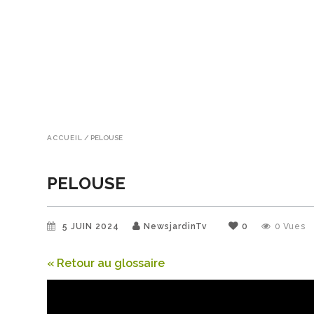
ACCUEIL
/
PELOUSE
PELOUSE
5 JUIN 2024
NewsjardinTv
0
0
Vues
« Retour au glossaire