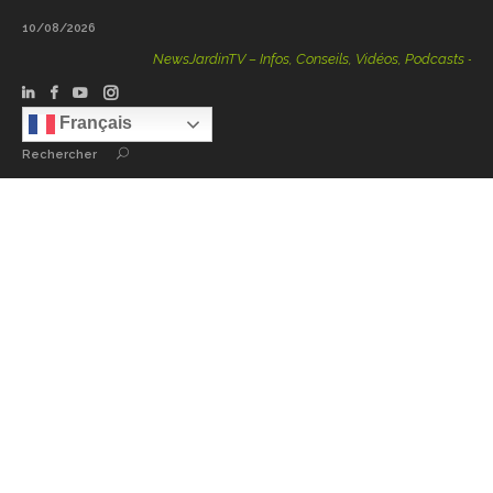
10/08/2026
NewsJardinTV – Infos, Conseils, Vidéos, Podcasts – 100 
Français
Rechercher