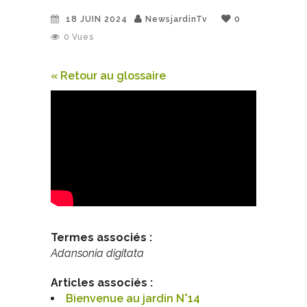
18 JUIN 2024
NewsjardinTv
0
0
Vues
« Retour au glossaire
Termes associés :
Adansonia digitata
Articles associés :
Bienvenue au jardin N°14