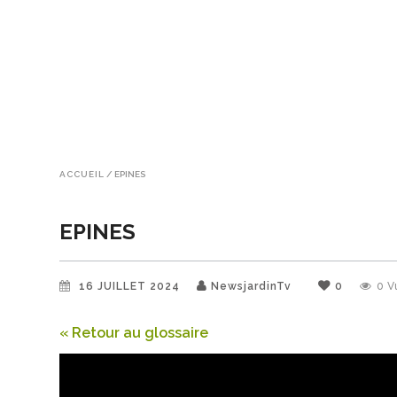
ACCUEIL
/
EPINES
EPINES
16 JUILLET 2024
NewsjardinTv
0
0
V
« Retour au glossaire