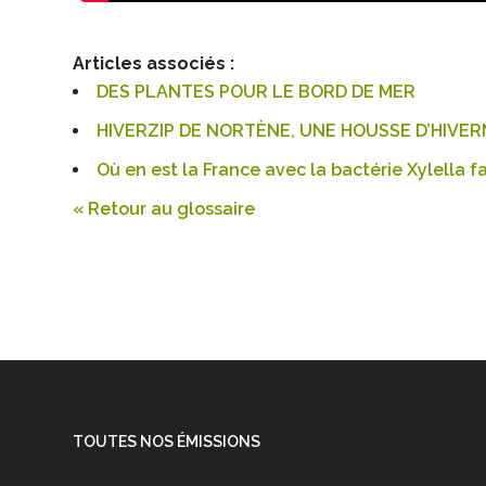
Articles associés :
DES PLANTES POUR LE BORD DE MER
HIVERZIP DE NORTÈNE, UNE HOUSSE D’HIVE
Où en est la France avec la bactérie Xylella fa
« Retour au glossaire
TOUTES NOS ÉMISSIONS