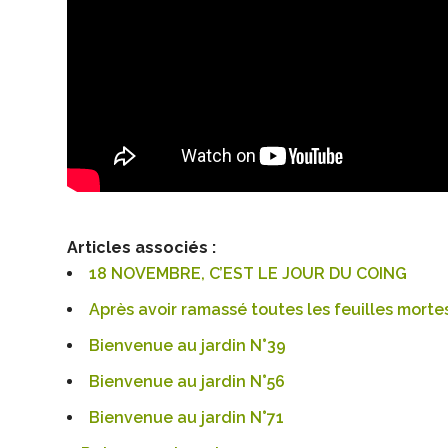
Articles associés :
18 NOVEMBRE, C’EST LE JOUR DU COING
Après avoir ramassé toutes les feuilles mortes
Bienvenue au jardin N°39
Bienvenue au jardin N°56
Bienvenue au jardin N°71