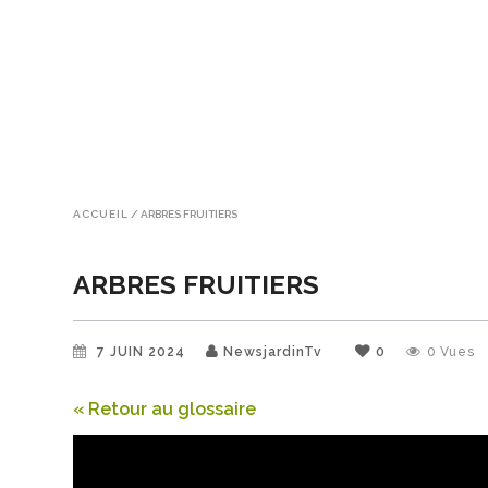
ACCUEIL
/
ARBRES FRUITIERS
ARBRES FRUITIERS
7 JUIN 2024
NewsjardinTv
0
0
Vues
« Retour au glossaire