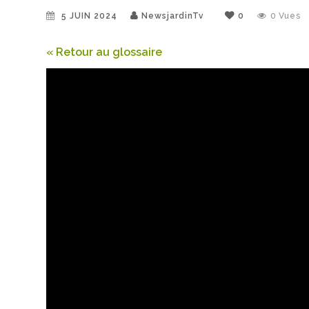
5 JUIN 2024
NewsjardinTv
0
0
Vues
« Retour au glossaire