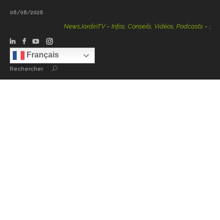
06/08/2026
NewsJardinTV – Infos, Conseils, Vidéos, Podcasts – 100 %
Français
Rechercher