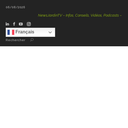
06/08/2026
NewsJardinTV – Infos, Conseils, Vidéos, Podcasts – 100 %
Français
Rechercher