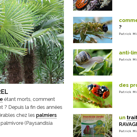
commen
?
Patrick M
anti-l
Patrick M
des pr
REL
Patrick M
ge
étant morts, comment
nt ? Depuis la fin des années
érables chez les
palmiers
un
tra
on palmivore (Paysandisia
RAVAG
Patrick M