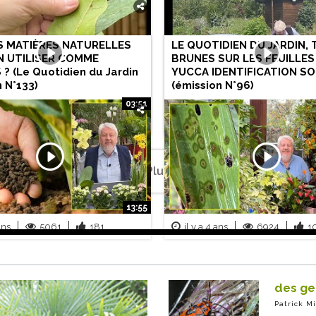
S MATIÈRES NATURELLES
LE QUOTIDIEN DU JARDIN,
N UTILISER COMME
BRUNES SUR LES FEUILLES
? (Le Quotidien du Jardin
YUCCA IDENTIFICATION SO
 N°133)
(émission N°96)
03:51
0 mois
7474
252
il y a 2 ans
29789
Plus
13:55
ans
5061
181
il y a 4 ans
6924
1
des g
Patrick M