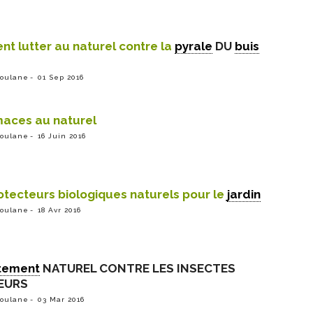
t lutter au naturel contre la
pyrale
DU
buis
ioulane
01 Sep 2016
imaces au naturel
ioulane
16 Juin 2016
otecteurs biologiques naturels pour le
jardin
ioulane
18 Avr 2016
itement
NATUREL CONTRE LES INSECTES
EURS
ioulane
03 Mar 2016