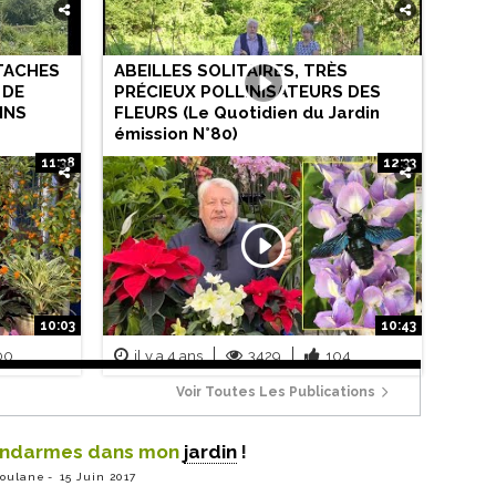
 TACHES
ABEILLES SOLITAIRES, TRÈS
 DE
PRÉCIEUX POLLINISATEURS DES
INS
FLEURS (Le Quotidien du Jardin
émission N°80)
11:38
12:33
390
il y a 3 ans
6760
210
10:03
10:43
00
il y a 4 ans
3429
104
Voir Toutes Les Publications
endarmes dans mon
jardin
!
ioulane
15 Juin 2017