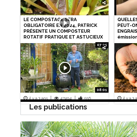
LE COMPOSTAGE SERA
QUELLE
OBLIGATOIRE EN 2024, PATRICK
PEUT-O
PRÉSENTE UN COMPOSTEUR
ENGRAIS 
ROTATIF PRATIQUE ET ASTUCIEUX
émission
07:25
il y a 4 mois
2664
103
il y a 1
08:01
il y a 3 ans
47494
556
il y a 3 
Les publications