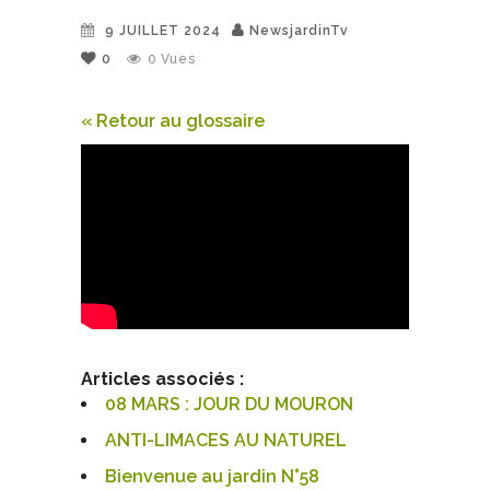
9 JUILLET 2024
NewsjardinTv
0
0
Vues
« Retour au glossaire
Articles associés :
08 MARS : JOUR DU MOURON
ANTI-LIMACES AU NATUREL
Bienvenue au jardin N°58