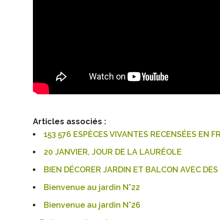
Articles associés :
153 576 ESPÈCES VIVANTES RECENSÉES EN 
20 JANVIER, JOUR DE LA LAURÉOLE
BIEN DÉCORER JARDIN ET BALCON AVEC DE
Bienvenue au jardin N°22
Bienvenue au jardin N°26