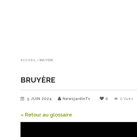
ACCUEIL
/
BRUYÈRE
BRUYÈRE
5 JUIN 2024
NewsjardinTv
0
0
Vues
« Retour au glossaire