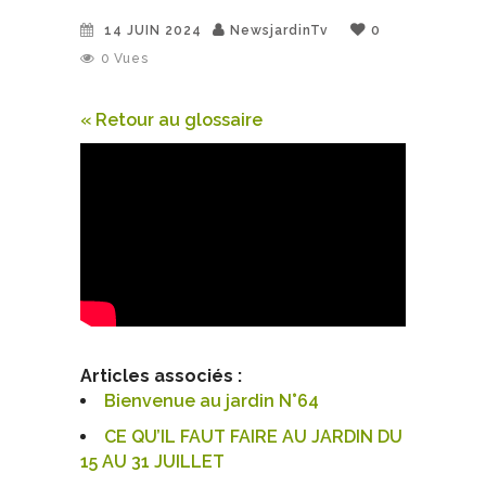
14 JUIN 2024
NewsjardinTv
0
0
Vues
« Retour au glossaire
Articles associés :
Bienvenue au jardin N°64
CE QU’IL FAUT FAIRE AU JARDIN DU
15 AU 31 JUILLET