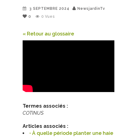
3 SEPTEMBRE 2024
NewsjardinTv
0
0
Vues
« Retour au glossaire
Termes associés :
COTINUS
Articles associés :
• À quelle période planter une haie