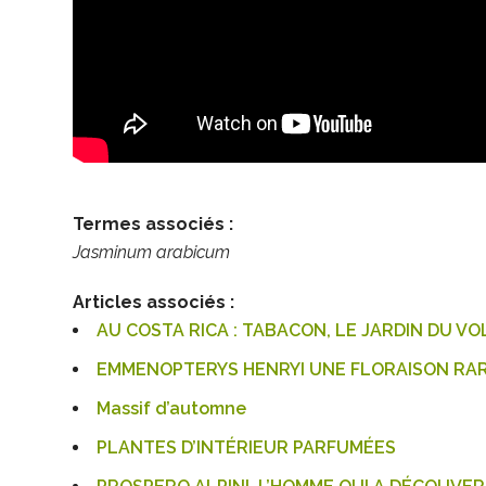
Termes associés :
Jasminum arabicum
Articles associés :
AU COSTA RICA : TABACON, LE JARDIN DU V
EMMENOPTERYS HENRYI UNE FLORAISON RAR
Massif d’automne
PLANTES D’INTÉRIEUR PARFUMÉES