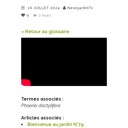
16 JUILLET 2024
NewsjardinTv
0
0
Vues
« Retour au glossaire
Termes associés :
Phoenix dactylifera
Articles associés :
Bienvenue au jardin N°79