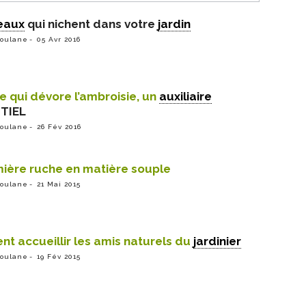
eaux
qui nichent dans votre
jardin
ioulane
05 Avr 2016
te qui dévore l’ambroisie, un
auxiliaire
TIEL
ioulane
26 Fév 2016
mière ruche en matière souple
ioulane
21 Mai 2015
t accueillir les amis naturels du
jardinier
ioulane
19 Fév 2015