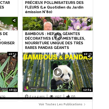
ECTAR
PRÉCIEUX POLLINISATEURS DES
ES
FLEURS (Le Quotidien du Jardin
émission N°80)
S DE
BAMBOUS : HERBES GÉANTES
,
DÉCORATIVES ET COMESTIBLES,
VORISER
NOURRITURE UNIQUE DES TRÈS
RARES PANDAS GÉANTS
10:54
10:43
8
il y a 4 ans
3429
104
10:53
12:04
439
il y a 4 ans
1597
68
Voir Toutes Les Publications