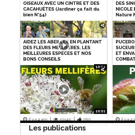
OISEAUX AVEC UN CINTRE ET DES
DES SIN
CACAHUÈTES (Jardiner ça fait du
NICOLE 
bien N°54)
Nature 
AIDEZ LES ABEILLES EN PLANTANT
PUCERON
DES FLEURS MELLIFÈRES. LES
SUCEUR
MEILLEURES ESPÈCES ET NOS
ET ENVA
BONS CONSEILS
COMBAT
10:54
il y a 10 mois
7543
280
il y a 3 
10:01
il y a 4 ans
10140
260
il y a 4
Les publications