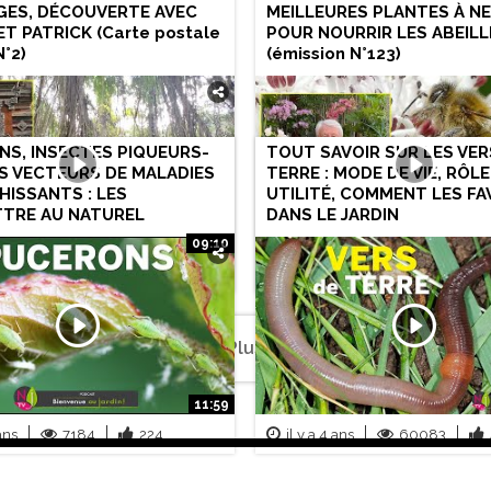
GES, DÉCOUVERTE AVEC
MEILLEURES PLANTES À N
ET PATRICK (Carte postale
POUR NOURRIR LES ABEILL
N°2)
(émission N°123)
S, INSECTES PIQUEURS-
TOUT SAVOIR SUR LES VER
S VECTEURS DE MALADIES
TERRE : MODE DE VIE, RÔLE
HISSANTS : LES
UTILITÉ, COMMENT LES FA
TRE AU NATUREL
DANS LE JARDIN
09:10
ans
2487
92
il y a 3 ans
3507
13
Plus
11:59
 ans
7184
224
il y a 4 ans
60083