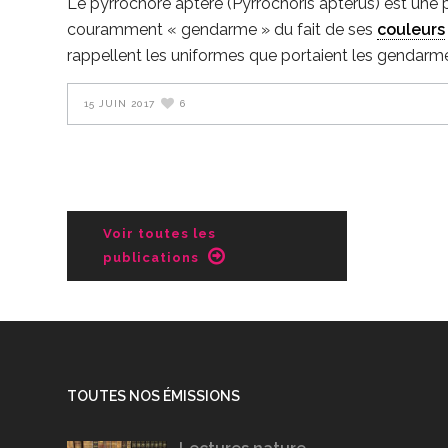
Le pyrrochore aptère (Pyrrochoris apterus) est une
couramment « gendarme » du fait de ses
couleurs
rappellent les uniformes que portaient les gendarmes
15 JUIN 2017
6
Voir toutes les
publications
TOUTES NOS ÉMISSIONS