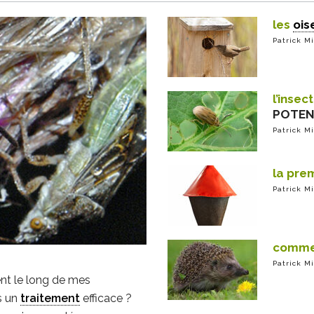
les
ois
Patrick M
l’insec
POTEN
Patrick M
la pre
Patrick M
commen
Patrick M
ent le long de mes
s un
traitement
efficace ?