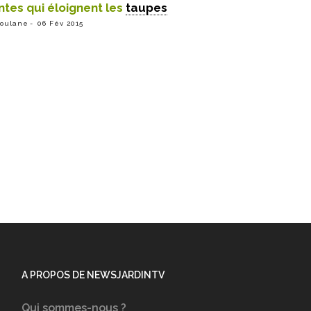
ntes qui éloignent les
taupes
ioulane
06 Fév 2015
A PROPOS DE NEWSJARDINTV
Qui sommes-nous ?