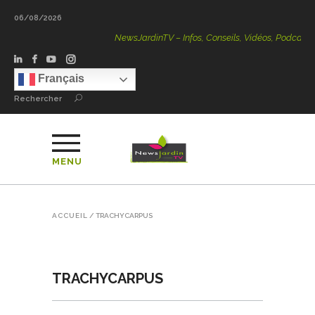
06/08/2026
NewsJardinTV – Infos, Conseils, Vidéos, Podcasts – 10
Français
Rechercher
MENU
ACCUEIL
/
TRACHYCARPUS
TRACHYCARPUS