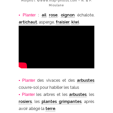
Morpho’). ©www.map-photos.com – N. & P.
Mioulane
:
ail
rose
,
oignon
échalote,
• Planter
artichaut
, asperge,
fraisier
,
kiwi
.
des vivaces et des
arbustes
• Planter
couvre-sol pour habiller les talus
les arbres et les
arbustes
, les
• Planter
rosiers
, les
plantes grimpantes
, après
avoir allégé la
terre
.