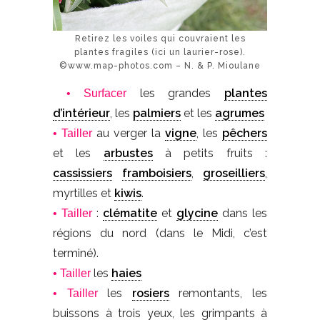
Retirez les voiles qui couvraient les
plantes fragiles (ici un laurier-rose).
©www.map-photos.com – N. & P. Mioulane
les grandes
plantes
• Surfacer
d’intérieur
, les
palmiers
et les
agrumes
au verger la
vigne
, les
pêchers
• Tailler
et les
arbustes
à petits fruits :
cassissiers
framboisiers
,
groseilliers
,
myrtilles et
kiwis
.
:
clématite
et
glycine
dans les
• Tailler
régions du nord (dans le Midi, c’est
terminé).
les
haies
• Tailler
les
rosiers
remontants, les
• Tailler
buissons à trois yeux, les grimpants à