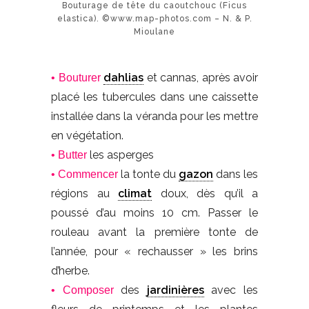
Bouturage de tête du caoutchouc (Ficus
elastica). ©www.map-photos.com – N. & P.
Mioulane
dahlias
et cannas, après avoir
• Bouturer
placé les tubercules dans une caissette
installée dans la véranda pour les mettre
en végétation.
les asperges
• Butter
la tonte du
gazon
dans les
• Commencer
régions au
climat
doux, dès qu’il a
poussé d’au moins 10 cm. Passer le
rouleau avant la première tonte de
l’année, pour « rechausser » les brins
d’herbe.
des
jardinières
avec les
• Composer