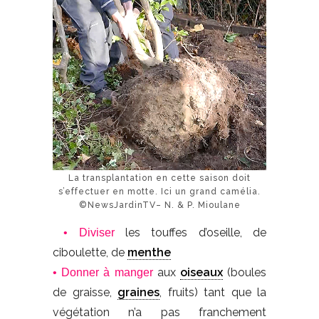
La transplantation en cette saison doit
s’effectuer en motte. Ici un grand camélia.
©NewsJardinTV– N. & P. Mioulane
les touffes d’oseille, de
• Diviser
ciboulette, de
menthe
aux
oiseaux
(boules
• Donner à manger
de graisse,
graines
, fruits) tant que la
végétation n’a pas franchement