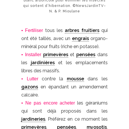
blanc arboricole pour éliminer les insectes
qui sortent d’hibernation. ©NewsJardinTV–
N. & P. Mioulane
tous les
arbres fruitiers
qui
• Fertiliser
ont été taillés, avec un
engrais
organo-
minéral pour fruits (riche en potasse).
primevères
et
pensées
dans
• Installer
les
jardinières
et les emplacements
libres des massifs.
contre la
mousse
dans les
• Lutter
gazons
en épandant un amendement
calcaire.
les géraniums
• Ne pas encore acheter
qui sont déjà proposés dans les
jardineries
. Préférez en ce moment les
primevères
,
pensées
,
myosotis
,