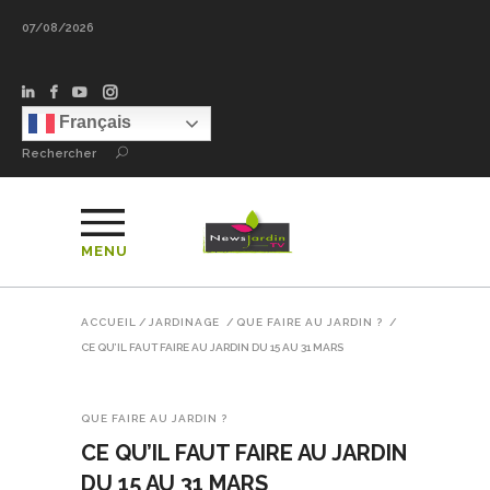
07/08/2026
NewsJardinT
Français
Rechercher
MENU
ACCUEIL
/
JARDINAGE
/
QUE FAIRE AU JARDIN ?
/
CE QU’IL FAUT FAIRE AU JARDIN DU 15 AU 31 MARS
QUE FAIRE AU JARDIN ?
CE QU’IL FAUT FAIRE AU JARDIN
DU 15 AU 31 MARS