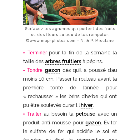
Surfacez les agrumes qui portent des fruits
ou des fleurs au lieu de les rempoter.
©www.map-photos.com – N. & P. Mioulane
pour la fin de la semaine la
• Terminer
taille des
arbres fruitiers
à pépins.
gazon
dès qu’il a poussé d’au
• Tondre
moins 10 cm. Passer le rouleau avant la
première tonte de l’année, pour
« rechausser » les brins d’herbe qui ont
pu être soulevés durant l’
hiver
.
au besoin la
pelouse
avec un
• Traiter
produit anti-mousse pour
gazon
. Éviter
le sulfate de fer qui acidifie le sol et