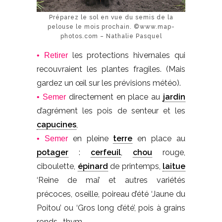
Préparez le sol en vue du semis de la
pelouse le mois prochain. ©www.map-
photos.com – Nathalie Pasquel
les protections hivernales qui
• Retirer
recouvraient les plantes fragiles. (Mais
gardez un œil sur les prévisions météo).
directement en place au
jardin
• Semer
d’agrément les pois de senteur et les
capucines
,
en pleine
terre
en place au
• Semer
potager
:
cerfeuil
,
chou
rouge,
ciboulette,
épinard
de printemps,
laitue
‘Reine de mai’ et autres variétés
précoces, oseille, poireau d’été ‘Jaune du
Poitou’ ou ‘Gros long d’été’, pois à grains
ronds, thym