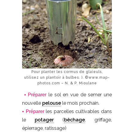
Pour planter les cormus de glaïeuls,
utilisez un plantoir à bulbes. ). ©www.map-
photos.com – N. & P. Mioulane
le sol en vue de semer une
• Préparer
nouvelle
pelouse
le mois prochain.
les parcelles cultivables dans
• Préparer
le
potager
(
bêchage
, griffage,
épierrage, ratissage)