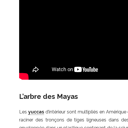
L’arbre des Mayas
Les
yuccas
d’intérieur sont multipliés en Amérique
raciner des tronçons de tiges ligneuses dans de
enveloppée dans un plastique contenant de la sciur