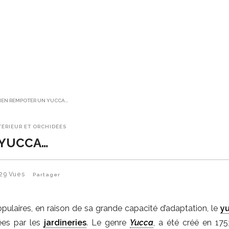
IEN REMPOTER UN YUCCA…
TÉRIEUR ET ORCHIDÉES
 YUCCA…
29
Vues
Partager
pulaires, en raison de sa grande capacité d’adaptation, le
y
ées par les
jardineries
. Le genre
Yucca
, a été créé en 175