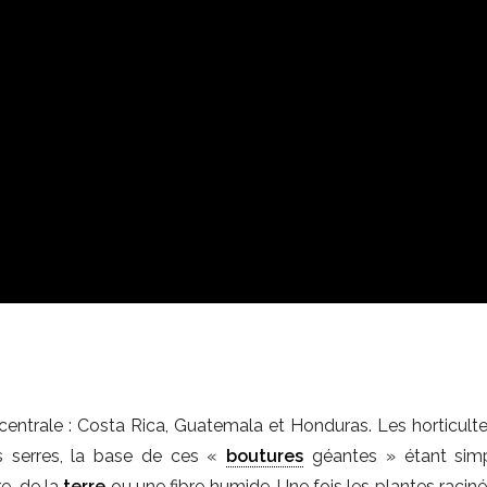
 centrale : Costa Rica, Guatemala et Honduras. Les horticulte
s serres, la base de ces «
boutures
géantes » étant sim
e, de la
terre
ou une fibre humide. Une fois les plantes raciné