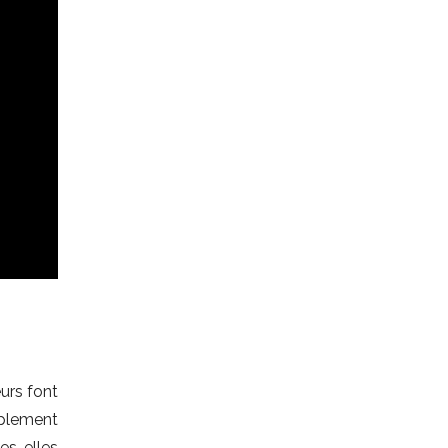
urs font
plement
es, elles