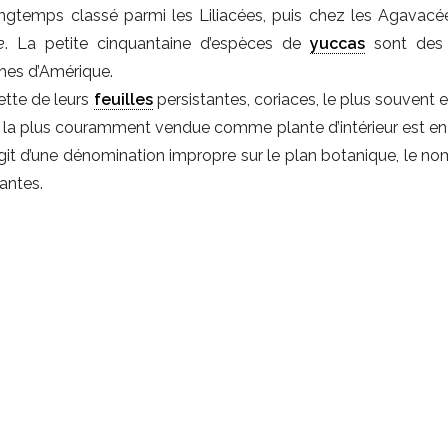
ngtemps classé parmi les Liliacées, puis chez les Agavacées
e
. La petite cinquantaine d’espèces de
yuccas
sont des 
ches d’Amérique.
ette de leurs
feuilles
persistantes, coriaces, le plus souvent 
e la plus couramment vendue comme plante d’intérieur est en
s’agit d’une dénomination impropre sur le plan botanique, le nom
antes.