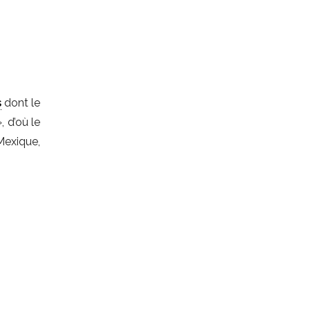
s
dont le
, d’où le
Mexique,