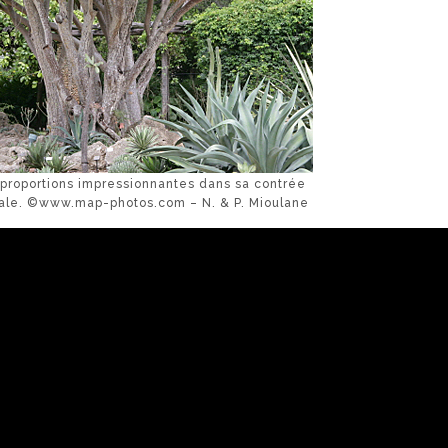
proportions impressionnantes dans sa contrée
trale. ©www.map-photos.com – N. & P. Mioulane