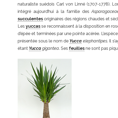
naturaliste suédois Carl von Linné (1707-1778). Lo
intégré aujourd’hui à la famille des
Asparagacea
succulentes
originaires des régions chaudes et sè
Les
yuccas
se reconnaissent à la disposition en ros
d’épée et terminées par une pointe acérée. L’espèc
présentée sous le nom de
Yucca
elephantipes
. Il 
étant
Yucca
gigantea
. Ses
feuilles
ne sont pas piqu